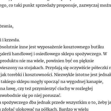
tego, co taki punkt sprzedaży proponuje, zazwyczaj moż
brania,
 i krzesła.
absolutnie inne jest wyposażenie kosztownego butiku
alerii handlowej i osiedlowego sklepu spożywczego. W
produktu nie ma wiele, powinien być on pięknie
ieszony na stojakach. Przydają się oczywiście półeczki 
, jak torebki i kosztowności. Niezwykle istotne jest jedna
takiego sklepu mogły spocząć na wygodnej kanapie,
na ławę, czy też przymierzyć ciuchy w rozległej
swobodnie się po niej poruszać.
pu spożywczego dba jednak przede wszystkim o to, żeby j
u zdołać ulokować na półkach. Bardzo w wielu