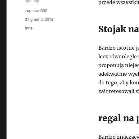
przede wszystki
Autor
zapnowe392
Data
21 grudnia 2018
publikacji
Stojak na
Kategorie
Inne
Bardzo istotne j
lecz równolegle
proponują nieje
adekwatnie wyek
do tego, aby kon
zainteresowali 
regal na
Bardzo znaczący