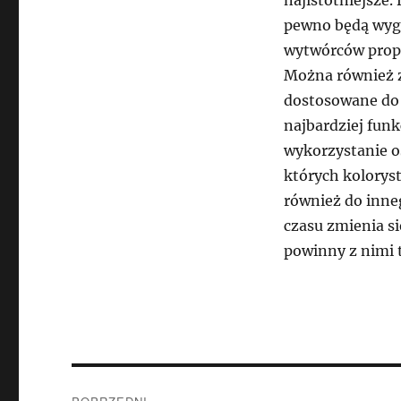
najistotniejsze.
pewno będą wyglą
wytwórców propon
Można również z
dostosowane do 
najbardziej fun
wykorzystanie os
których kolorys
również do inneg
czasu zmienia si
powinny z nimi 
Nawigacja