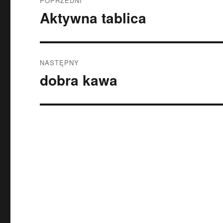
POPRZEDNI
wpisu
Aktywna tablica
Poprzedni
wpis:
NASTĘPNY
dobra kawa
Następny
wpis: