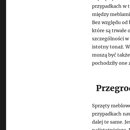
przypadkach w t
między meblami 
Bez względu od b
które są trwałe 
szczególności w
istotny tonaż. 
muszą być także
pochodziły one z
Przegrod
Sprzęty meblowe
przypadkach naw
dalej te same. J