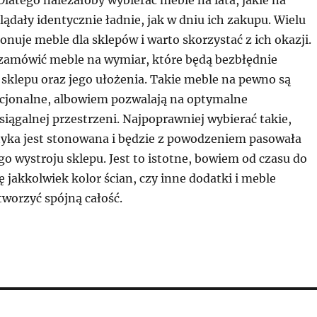
 Dlatego należałoby wybierać meble na lata, jakie na
dały identycznie ładnie, jak w dniu ich zakupu. Wielu
uje meble dla sklepów i warto skorzystać z ich okazji.
amówić meble na wymiar, które będą bezbłędnie
sklepu oraz jego ułożenia. Takie meble na pewno są
kcjonalne, albowiem pozwalają na optymalne
iągalnej przestrzeni. Najpoprawniej wybierać takie,
tyka jest stonowana i będzie z powodzeniem pasowała
o wystroju sklepu. Jest to istotne, bowiem od czasu do
ę jakkolwiek kolor ścian, czy inne dodatki i meble
tworzyć spójną całość.