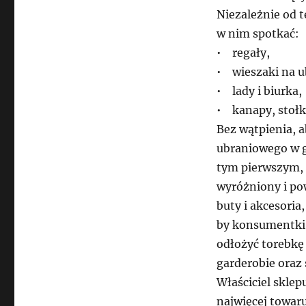
Niezależnie od 
w nim spotkać:
• regały,
• wieszaki na u
• lady i biurka,
• kanapy, stołki
Bez wątpienia, 
ubraniowego w g
tym pierwszym, 
wyróżniony i pow
buty i akcesoria
by konsumentki 
odłożyć torebkę 
garderobie oraz 
Właściciel skle
najwięcej towar