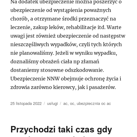
Na dodatek ubezpieczenie można poszerzyć o
ubezpieczenie od wystąpienia poważnych
chorób, a otrzymane środki przeznaczyć na
leczenie, zakup leków, rehabilitacje itd. Warte
uwagi jest również ubezpieczenie od następstw
nieszczęśliwych wypadków, czyli tych których
nie planowaliśmy. Jeżeli w wyniku wypadku,
doznaliśmy obrażeń ciała np złamań
dostaniemy stosowne odszkodowanie.
Ubezpieczenie NNW obejmuje ochronę życia i
zdrowia zarówno kierowcy, jak i pasażerów.
Data
Kategorie
Tagi
25 listopada 2022
usługi
ac
,
oc
,
ubezpiecznia oc ac
publikacji
Przychodzi taki czas gdy