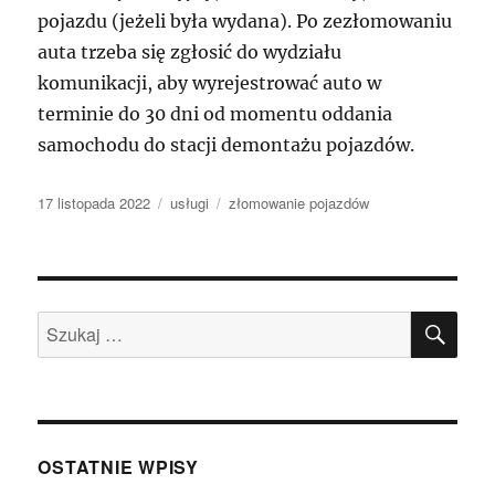
pojazdu (jeżeli była wydana). Po zezłomowaniu
auta trzeba się zgłosić do wydziału
komunikacji, aby wyrejestrować auto w
terminie do 30 dni od momentu oddania
samochodu do stacji demontażu pojazdów.
Data
Kategorie
Tagi
17 listopada 2022
usługi
złomowanie pojazdów
publikacji
SZU
Szukaj:
OSTATNIE WPISY