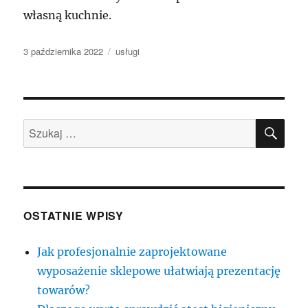
własną kuchnie.
Data
Kategorie
3 października 2022
usługi
publikacji
SZU
Szukaj:
OSTATNIE WPISY
Jak profesjonalnie zaprojektowane
wyposażenie sklepowe ułatwiają prezentację
towarów?