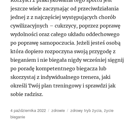
Korzyści z praktykowania tego sportu jest
jeszcze wiele zaczynając od przeciwdziałania
jednej z z najczęściej występujących chorób
cywilizacyjnych – cukrzycy, poprzez poprawę
wydolności oraz całego układu oddechowego
po poprawę samopoczucia. Jeżeli jesteś osobą
która dopiero rozpoczyna swoją przygodę z
bieganiem i nie biegała nigdy wcześniej sięgnij
po poradę kompetentnego biegacza lub
skorzystaj z indywidualnego trenera, jaki
określi Twój plan treningowy i sprawdzi jak
sobie radzisz.
Data
Kategorie
Tagi
4 października 2022
zdrowie
zdrowy tryb życia
,
życie
publikacji
bieganie