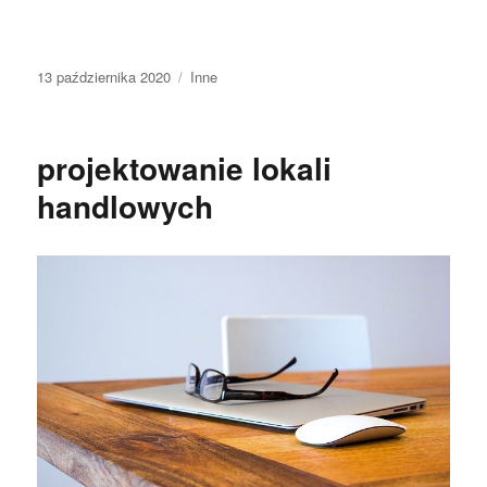
Data
Kategorie
13 października 2020
Inne
publikacji
projektowanie lokali
handlowych