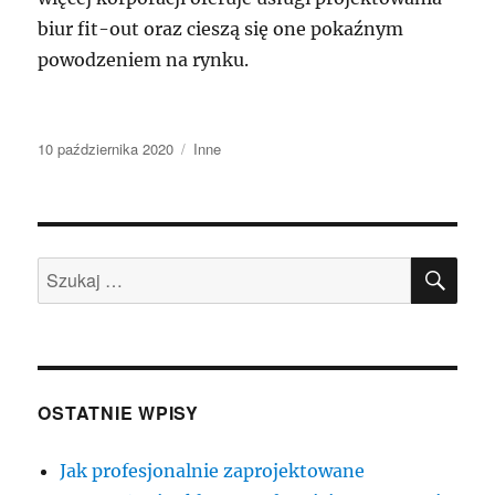
biur fit-out oraz cieszą się one pokaźnym
powodzeniem na rynku.
Data
Kategorie
10 października 2020
Inne
publikacji
SZU
Szukaj:
OSTATNIE WPISY
Jak profesjonalnie zaprojektowane