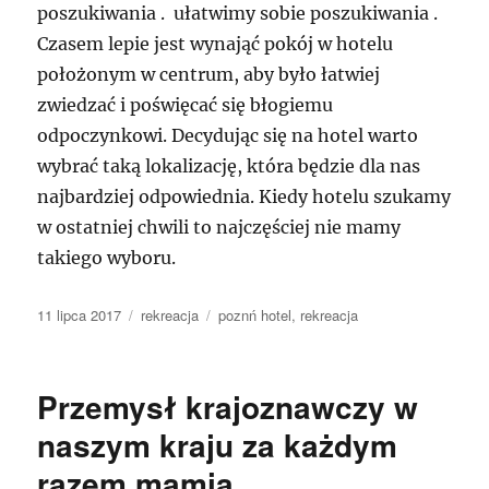
poszukiwania . ułatwimy sobie poszukiwania .
Czasem lepie jest wynająć pokój w hotelu
położonym w centrum, aby było łatwiej
zwiedzać i poświęcać się błogiemu
odpoczynkowi. Decydując się na hotel warto
wybrać taką lokalizację, która będzie dla nas
najbardziej odpowiednia. Kiedy hotelu szukamy
w ostatniej chwili to najczęściej nie mamy
takiego wyboru.
Data
Kategorie
Tagi
11 lipca 2017
rekreacja
poznń hotel
,
rekreacja
publikacji
Przemysł krajoznawczy w
naszym kraju za każdym
razem mamią