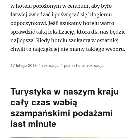
w hotelu położonym w centrum, aby było
łatwiej zwiedzać i poświęcać się błogiemu
odpoczynkowi. Jeśli szukamy hotelu warto
sprawdzić taką lokalizację, która dla nas będzie
najlepsza. Kiedy hotelu szukamy w ostatniej
chwili to najczęściej nie mamy takiego wyboru.
Data
Kategorie
Tagi
17 lutego 2018
rekreacja
poznń hotel
,
rekreacja
publikacji
Turystyka w naszym kraju
cały czas wabią
szampańskimi podażami
last minute