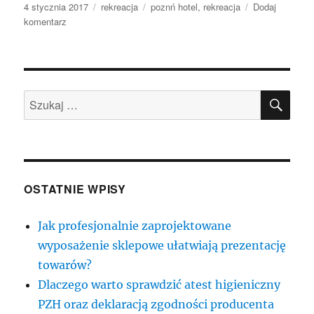
Data
Kategorie
Tagi
4 stycznia 2017
rekreacja
poznń hotel
,
rekreacja
Dodaj
publikacji
do
komentarz
Przemysł
krajoznawczy
w
naszym
SZU
kraju
Szukaj:
za
każdym
razem
mamią
ekskluzywnymi
propozycjami
OSTATNIE WPISY
last
minute
Jak profesjonalnie zaprojektowane
wyposażenie sklepowe ułatwiają prezentację
towarów?
Dlaczego warto sprawdzić atest higieniczny
PZH oraz deklaracją zgodności producenta