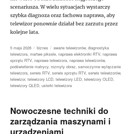
scenariusza. W wielu sytuacjach wystarczy
szybka diagnoza oraz fachowa naprawa, aby
telewizor ponownie działał bez zarzutu przez
kolejne lata.
Data
Kategorie
Tagi
5 maja 2026
biznes
awarie telewizorów
,
diagnostyka
publikacji
telewizora
,
martwe piksele
,
naprawa elektroniki RTV
,
naprawa
sprzętu RTV
,
naprawa telewizora
,
naprawa telewizorów
,
podświetlenie matrycy
,
rozmyty obraz
,
samoczynne wyłączanie
telewizora
,
serwis RTV
,
serwis sprzętu RTV
,
serwis telewizorów
,
telewizor
,
telewizory LCD
,
telewizory LED
,
telewizory OLED
,
telewizory QLED
,
usterki telewizora
Nowoczesne techniki do
zarządzania maszynami i
urządzeniami