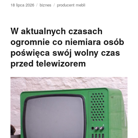
Data
Kategorie
Tagi
18 lipca 2026
biznes
producent mebli
publikacji
W aktualnych czasach
ogromnie co niemiara osób
poświęca swój wolny czas
przed telewizorem