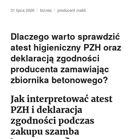
Data
Kategorie
Tagi
31 lipca 2026
biznes
producent mebli
publikacji
Dlaczego warto sprawdzić
atest higieniczny PZH oraz
deklaracją zgodności
producenta zamawiając
zbiornika betonowego?
Jak interpretować atest
PZH i deklaracja
zgodności podczas
zakupu szamba