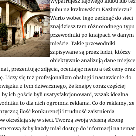
Wypatrujesz fajowego klubu lub też
pubu na krakowskim Kazimierzu?
Warto wobec tego zerknąć do sieci 
znajdziesz tam różnorodnego typu
przewodniki po knajpach w danym
mieście. Takie przewodniki
zapisywane są przez ludzi, którzy
obiektywnie analizują dane miejsce
imat, prezentując zdjęcia, oceniając menu a też ceny oraz
. Liczy się też profesjonalizm obsługi i nastawienie do
związku z tym dziwacznego, że knajpy coraz częściej
o, by ich goście byli usatysfakcjonowani, wszak idealna
wodniku to dla nich ogromna reklama. Co do reklamy, ze
tyczną ilość konkurencji i trudność zaistnienia
ów określają się w sieci. Tworzą swoją własną stronę
ernetową żeby każdy miał dostęp do informacji na temat