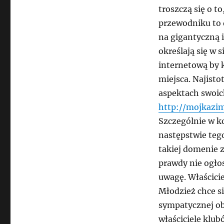
Kazimierzu
troszczą się o t
przewodniku to 
na gigantyczną i
określają się w
internetową by 
miejsca. Najist
aspektach swoic
http://mojkazim
Szczególnie w ko
następstwie teg
takiej domenie z
prawdy nie ogło
uwagę. Właściciel
Młodzież chce s
sympatycznej obs
właściciele klub