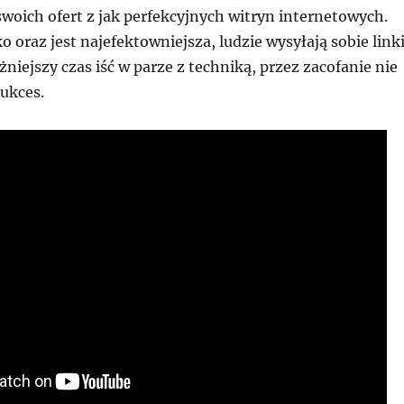
woich ofert z jak perfekcyjnych witryn internetowych.
o oraz jest najefektowniejsza, ludzie wysyłają sobie linki
niejszy czas iść w parze z techniką, przez zacofanie nie
sukces.