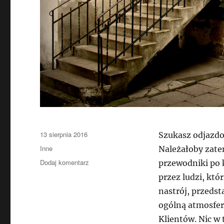
Data
13 sierpnia 2016
Szukasz odjazdo
publikacji
Kategorie
Inne
Należałoby zate
do
Dodaj komentarz
przewodniki po 
Przewodnik
przez ludzi, któ
po
nastrój, przedst
knajpach
na
ogólną atmosferę
krakowskim
Klientów. Nic w 