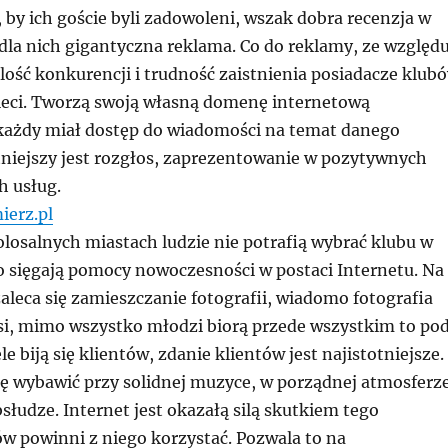
o, by ich goście byli zadowoleni, wszak dobra recenzja w
dla nich gigantyczna reklama. Co do reklamy, ze względ
lość konkurencji i trudność zaistnienia posiadacze klub
 sieci. Tworzą swoją własną domenę internetową
każdy miał dostęp do wiadomości na temat danego
otniejszy jest rozgłos, zaprezentowanie w pozytywnych
h usług.
ierz.pl
losalnych miastach ludzie nie potrafią wybrać klubu w
o sięgają pomocy nowoczesności w postaci Internetu. Na
aleca się zamieszczanie fotografii, wiadomo fotografia
si, mimo wszystko młodzi biorą przede wszystkim to po
e biją się klientów, zdanie klientów jest najistotniejsze.
ię wybawić przy solidnej muzyce, w porządnej atmosferze
łudze. Internet jest okazałą silą skutkiem tego
ów powinni z niego korzystać. Pozwala to na