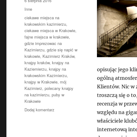
Data
6 sierpnia 2016
publikacji
Kategorie
Inne
Tagi
ciekawe miejsca na
krakowskim kazimierzu
,
ciekawe miejsca w Krakowie
,
fajne miejsca w krakowie
,
gdzie imprezowac na
Kazimierzu
,
gdzie się napić w
krakowie
,
Kazimierz Kraków
,
knajpy kraków
,
knajpy na
Kaziemierzu
,
knajpy na
opisując jego kl
krakowskim Kazimierzu
,
ogólną atmosferę
knajpy w Krakowie
,
mój
Klientów. Nic w 
Kazimierz
,
polecany knajpy
na kazimierzu
,
puby w
troszczą się o t
Krakowie
recenzja w prze
do
Dodaj komentarz
względu na gigan
Przewodnik
właściciele klub
o
knajpach
internetową int
na